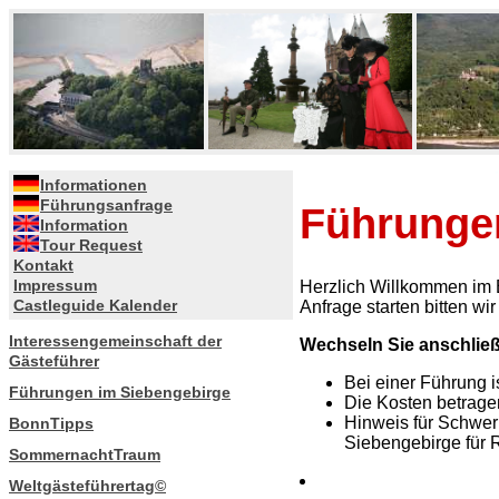
//
Informationen
Führungsanfrage
Führunge
Information
Tour Request
Kontakt
Impressum
Herzlich Willkommen im B
Castleguide Kalender
Anfrage starten bitten w
Interessengemeinschaft der
Wechseln Sie anschließ
Gästeführer
Bei einer Führung 
Führungen im Siebengebirge
Die Kosten betrage
Hinweis für Schwer
BonnTipps
Siebengebirge für R
SommernachtTraum
Weltgästeführertag©