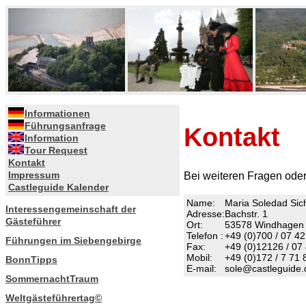
//
Informationen
Führungsanfrage
Kontakt
Information
Tour Request
Kontakt
Impressum
Bei weiteren Fragen oder
Castleguide Kalender
Name:
Maria Soledad Sic
Interessengemeinschaft der
Adresse:
Bachstr. 1
Gästeführer
Ort:
53578 Windhagen
Telefon :
+49 (0)700 / 07 42
Führungen im Siebengebirge
Fax:
+49 (0)12126 / 07
Mobil:
+49 (0)172 / 7 71 
BonnTipps
E-mail:
sole@castleguide.
SommernachtTraum
Weltgästeführertag©