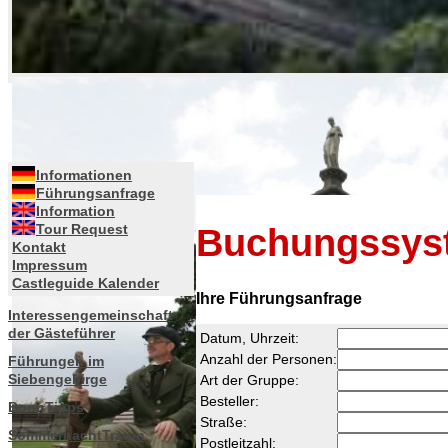
Informationen
Führungsanfrage
Information
Buchungssys
Tour Request
Kontakt
Impressum
Castleguide Kalender
Ihre Führungsanfrage
Interessengemeinschaft
der Gästeführer
Datum, Uhrzeit:
Anzahl der Personen:
Führungen im
Siebengebirge
Art der Gruppe:
Besteller:
BonnTipps
Straße:
SommernachtTraum
Postleitzahl: