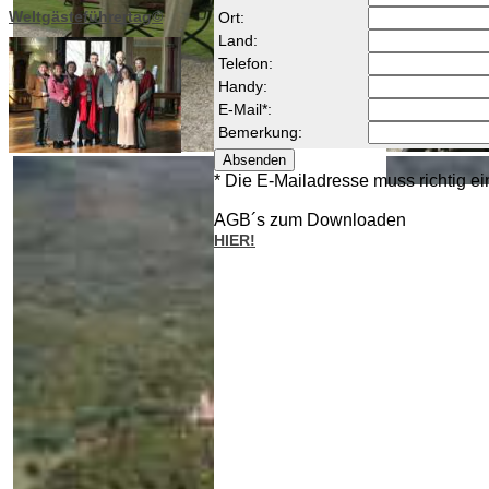
Weltgästeführertag©
Ort:
Land:
Telefon:
Handy:
E-Mail*:
Bemerkung:
* Die E-Mailadresse muss richtig e
AGB´s zum Downloaden
HIER!